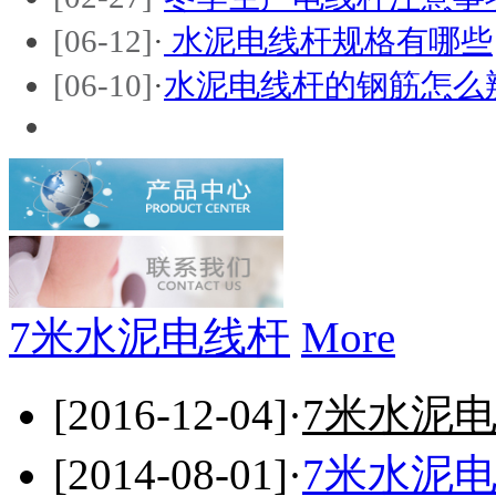
[06-12]
·
水泥电线杆规格有哪些
[06-10]
·
水泥电线杆的钢筋怎么
7米水泥电线杆
More
[2016-12-04]
·
7米水泥
[2014-08-01]
·
7米水泥