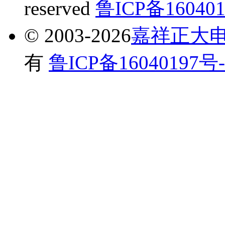
reserved
鲁ICP备160401
© 2003-2026
嘉祥正大
有
鲁ICP备16040197号-