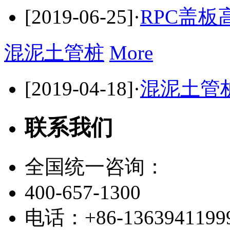
[2019-06-25]
·
RPC盖
混泥土管桩
More
[2019-04-18]
·
混泥土管
联系我们
全国统一咨询：
400-657-1300
电话：+86-1363941199